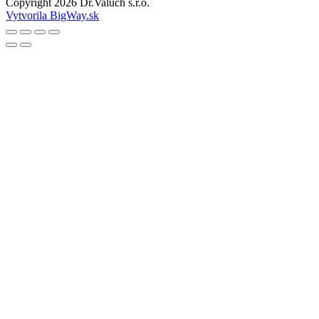
Copyright
2026
Dr.Valuch s.r.o.
Vytvorila BigWay.sk