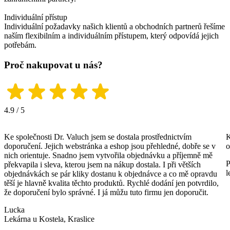
Individuální přístup
Individuální požadavky našich klientů a obchodních partnerů řešíme
naším flexibilním a individuálním přístupem, který odpovídá jejich
potřebám.
Proč nakupovat u nás?
4.9 / 5
Ke společnosti Dr. Valuch jsem se dostala prostřednictvím
K
doporučení. Jejich webstránka a eshop jsou přehledné, dobře se v
o
nich orientuje. Snadno jsem vytvořila objednávku a příjemně mě
P
překvapila i sleva, kterou jsem na nákup dostala. I při větších
l
objednávkách se pár kliky dostanu k objednávce a co mě opravdu
těší je hlavně kvalita těchto produktů. Rychlé dodání jen potvrdilo,
že doporučení bylo správné. I já můžu tuto firmu jen doporučit.
Lucka
Lekárna u Kostela, Kraslice