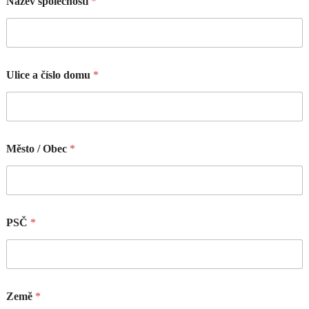
Název společnosti
*
Ulice a číslo domu
*
Město / Obec
*
PSČ
*
Země
*