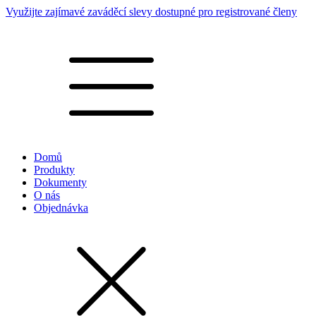
Využijte zajímavé zaváděcí slevy dostupné pro registrované členy
Domů
Produkty
Dokumenty
O nás
Objednávka