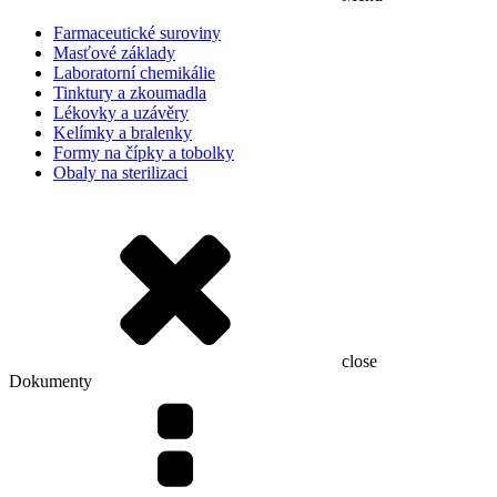
Farmaceutické suroviny
Masťové základy
Laboratorní chemikálie
Tinktury a zkoumadla
Lékovky a uzávěry
Kelímky a bralenky
Formy na čípky a tobolky
Obaly na sterilizaci
close
Dokumenty