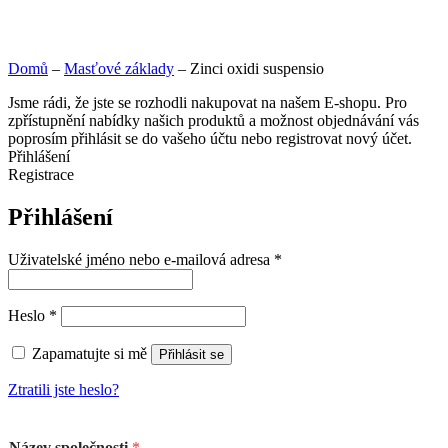
Domů
–
Masťové základy
–
Zinci oxidi suspensio
Jsme rádi, že jste se rozhodli nakupovat na našem E-shopu. Pro
zpřístupnění nabídky našich produktů a možnost objednávání vás
poprosím přihlásit se do vašeho účtu nebo registrovat nový účet.
Přihlášení
Registrace
Přihlášení
Uživatelské jméno nebo e-mailová adresa
*
Heslo
*
Zapamatujte si mě
Přihlásit se
Ztratili jste heslo?
Název společnosti
*