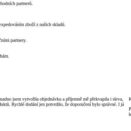
chodních partnerů.
 expedováním zboží z našich skladů.
ními partnery.
ebám.
Snadno jsem vytvořila objednávku a příjemně mě překvapila i sleva,
K
duktů. Rychlé dodání jen potvrdilo, že doporučení bylo správné. I já
P
l