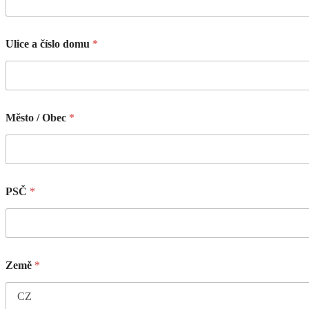
Ulice a číslo domu
*
Město / Obec
*
PSČ
*
Země
*