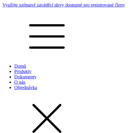
Využijte zajímavé zaváděcí slevy dostupné pro registrované členy
Domů
Produkty
Dokumenty
O nás
Objednávka