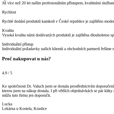
Již více než 20 let naším profesionálním přístupem, kvalitními služba
Rychlost
Rychlé dodání produktů kamkoli v České republice je zajištěno modern
Kvalita
Vysoká kvalita námi dodávaných produktů je zajištěna dlouholetou s
Individuální přístup
Individuální požadavky našich klientů a obchodních partnerů řešíme n
Proč nakupovat u nás?
4.9 / 5
Ke společnosti Dr. Valuch jsem se dostala prostřednictvím doporučení
kterou jsem na nákup dostala. I při větších objednávkách se pár kliky
můžu tuto firmu jen doporučit.
Lucka
Lekárna u Kostela, Kraslice