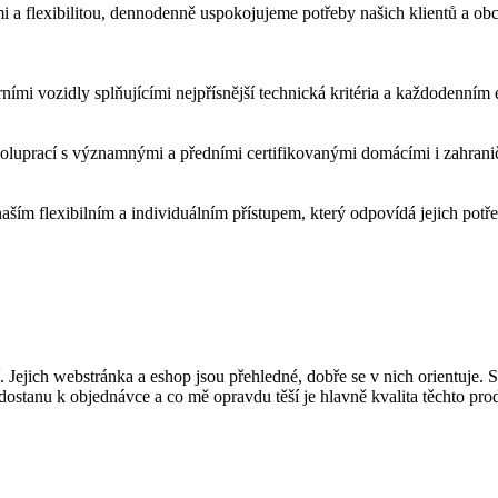
mi a flexibilitou, dennodenně uspokojujeme potřeby našich klientů a ob
ími vozidly splňujícími nejpřísnější technická kritéria a každodenním
poluprací s významnými a předními certifikovanými domácími i zahranič
aším flexibilním a individuálním přístupem, který odpovídá jejich potř
. Jejich webstránka a eshop jsou přehledné, dobře se v nich orientuje. 
 dostanu k objednávce a co mě opravdu těší je hlavně kvalita těchto pro