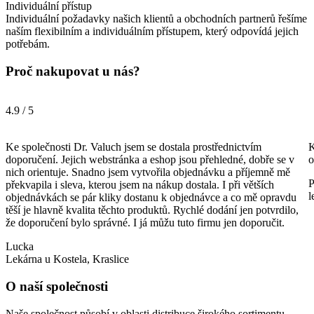
Individuální přístup
Individuální požadavky našich klientů a obchodních partnerů řešíme
naším flexibilním a individuálním přístupem, který odpovídá jejich
potřebám.
Proč nakupovat u nás?
4.9 / 5
Ke společnosti Dr. Valuch jsem se dostala prostřednictvím
K
doporučení. Jejich webstránka a eshop jsou přehledné, dobře se v
o
nich orientuje. Snadno jsem vytvořila objednávku a příjemně mě
P
překvapila i sleva, kterou jsem na nákup dostala. I při větších
l
objednávkách se pár kliky dostanu k objednávce a co mě opravdu
těší je hlavně kvalita těchto produktů. Rychlé dodání jen potvrdilo,
že doporučení bylo správné. I já můžu tuto firmu jen doporučit.
Lucka
Lekárna u Kostela, Kraslice
O naší společnosti
Naše společnost působí v oblasti distribuce širokého sortimentu