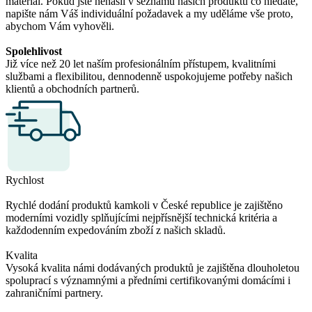
materiál. Pokud jste nenašli v seznamu našich produktů co hledáte,
napište nám Váš individuální požadavek a my uděláme vše proto,
abychom Vám vyhověli.
Spolehlivost
Již více než 20 let naším profesionálním přístupem, kvalitními
službami a flexibilitou, dennodenně uspokojujeme potřeby našich
klientů a obchodních partnerů.
Rychlost
Rychlé dodání produktů kamkoli v České republice je zajištěno
moderními vozidly splňujícími nejpřísnější technická kritéria a
každodenním expedováním zboží z našich skladů.
Kvalita
Vysoká kvalita námi dodávaných produktů je zajištěna dlouholetou
spoluprací s významnými a předními certifikovanými domácími i
zahraničními partnery.