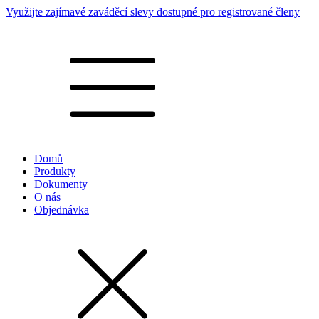
Využijte zajímavé zaváděcí slevy dostupné pro registrované členy
Domů
Produkty
Dokumenty
O nás
Objednávka