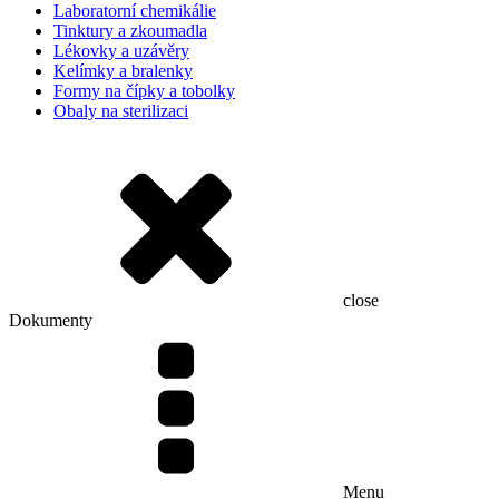
Laboratorní chemikálie
Tinktury a zkoumadla
Lékovky a uzávěry
Kelímky a bralenky
Formy na čípky a tobolky
Obaly na sterilizaci
close
Dokumenty
Menu