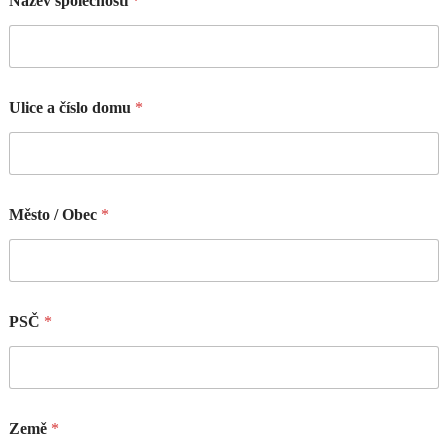
Název společnosti
*
Ulice a číslo domu
*
Město / Obec
*
PSČ
*
Země
*