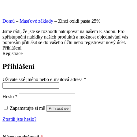
Domů
–
Masťové základy
–
Zinci oxidi pasta 25%
Jsme rádi, že jste se rozhodli nakupovat na našem E-shopu. Pro
zpřístupnění nabídky našich produktů a možnost objednávání vás
poprosím přihlásit se do vašeho účtu nebo registrovat nový účet.
Přihlášení
Registrace
Přihlášení
Uživatelské jméno nebo e-mailová adresa
*
Heslo
*
Zapamatujte si mě
Přihlásit se
Ztratili jste heslo?
Název společnosti
*