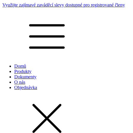
Využijte zajímavé zaváděcí slevy dostupné pro registrované členy
Domů
Produkty
Dokumenty
O nás
Objednávka