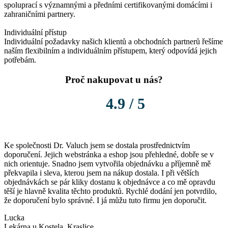
spoluprací s významnými a předními certifikovanými domácími i
zahraničními partnery.
Individuální přístup
Individuální požadavky našich klientů a obchodních partnerů řešíme
naším flexibilním a individuálním přístupem, který odpovídá jejich
potřebám.
Proč nakupovat u nás?
4.9 / 5
Ke společnosti Dr. Valuch jsem se dostala prostřednictvím
K
doporučení. Jejich webstránka a eshop jsou přehledné, dobře se v
o
nich orientuje. Snadno jsem vytvořila objednávku a příjemně mě
P
překvapila i sleva, kterou jsem na nákup dostala. I při větších
l
objednávkách se pár kliky dostanu k objednávce a co mě opravdu
těší je hlavně kvalita těchto produktů. Rychlé dodání jen potvrdilo,
že doporučení bylo správné. I já můžu tuto firmu jen doporučit.
Lucka
Lekárna u Kostela, Kraslice