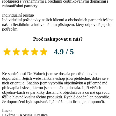
spoluprací s významnými a předními certifikovanými domácími i
zahraničními partnery.
Individuální přístup
Individuální požadavky našich klientů a obchodních partnerů řešíme
naším flexibilním a individuálním přístupem, který odpovídá jejich
potřebám.
Proč nakupovat u nás?
4.9 / 5
Ke společnosti Dr. Valuch jsem se dostala prostřednictvím
K
doporučení. Jejich webstránka a eshop jsou přehledné, dobře se v
o
nich orientuje. Snadno jsem vytvořila objednávku a příjemně mě
P
překvapila i sleva, kterou jsem na nákup dostala. I při větších
l
objednávkách se pár kliky dostanu k objednávce a co mě opravdu
těší je hlavně kvalita těchto produktů. Rychlé dodání jen potvrdilo,
že doporučení bylo správné. I já můžu tuto firmu jen doporučit.
Lucka
Lekárna u Kostela, Kraslice