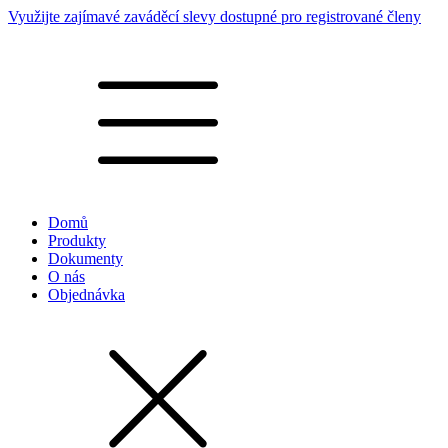
Využijte zajímavé zaváděcí slevy dostupné pro registrované členy
Domů
Produkty
Dokumenty
O nás
Objednávka