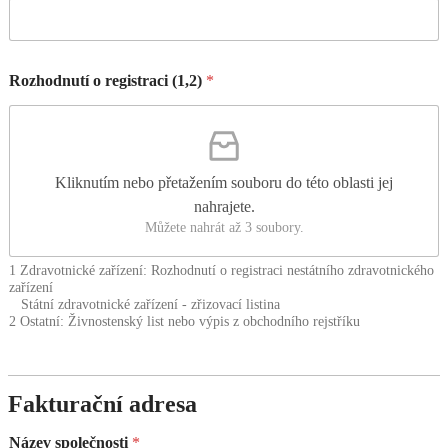
Rozhodnutí o registraci (1,2)
*
Kliknutím nebo přetažením souboru do této oblasti jej
nahrajete.
Můžete nahrát až 3 soubory.
1 Zdravotnické zařízení: Rozhodnutí o registraci nestátního zdravotnického
zařízení
Státní zdravotnické zařízení - zřizovací listina
2 Ostatní: Živnostenský list nebo výpis z obchodního rejstříku
Fakturační adresa
Název společnosti
*