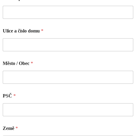
Ulice a číslo domu
*
Město / Obec
*
PSČ
*
Země
*