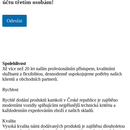
účtu třetím osobám!
Odeslat
Spolehlivost
Již více než 20 let naším profesionálním přístupem, kvalitními
službami a flexibilitou, dennodenně uspokojujeme potřeby našich
klientů a obchodních partnerů.
Rychlost
Rychlé dodání produktů kamkoli v České republice je zajištěno
moderními vozidly splňujícími nejpřísnější technická kritéria a
každodenním expedováním zboží z našich skladů.
Kvalita
Vysoká kvalita námi dodávaných produktů je zajištěna dlouholetou