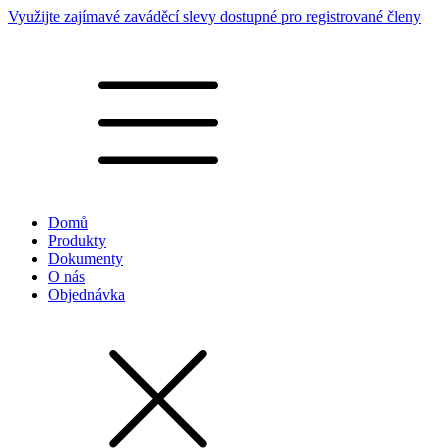
Využijte zajímavé zaváděcí slevy dostupné pro registrované členy
Domů
Produkty
Dokumenty
O nás
Objednávka