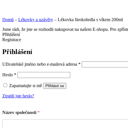
Domů
–
Lékovky a uzávěry
–
Lékovka širokohrdla s víkem 200ml
Jsme rádi, že jste se rozhodli nakupovat na našem E-shopu. Pro zpřís
Přihlášení
Registrace
Přihlášení
Uživatelské jméno nebo e-mailová adresa
*
Heslo
*
Zapamatujte si mě
Přihlásit se
Ztratili jste heslo?
Název společnosti
*