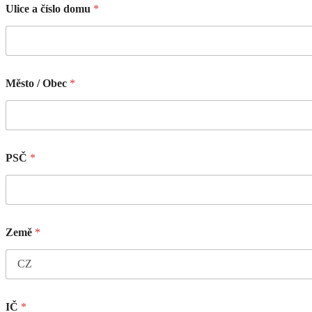
Ulice a číslo domu
*
Město / Obec
*
PSČ
*
Země
*
IČ
*