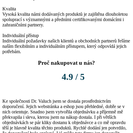
Kvalita
Vysoká kvalita námi dodávaných produktů je zajištěna dlouholetou
spoluprací s významnými a předními certifikovanými domácími i
zahraničními partnery.
Individuální přístup
Individuální požadavky našich klientů a obchodních partnerů řešíme
naším flexibilním a individuálním přístupem, který odpovídá jejich
potřebám.
Proč nakupovat u nás?
4.9 / 5
Ke společnosti Dr. Valuch jsem se dostala prostřednictvím
K
doporučení. Jejich webstránka a eshop jsou přehledné, dobře se v
o
nich orientuje. Snadno jsem vytvořila objednávku a příjemně mě
P
překvapila i sleva, kterou jsem na nákup dostala. I při větších
l
objednávkách se pár kliky dostanu k objednávce a co mě opravdu
těší je hlavně kvalita těchto produktů. Rychlé dodání jen potvrdilo,