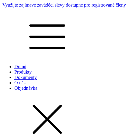
Využijte zajímavé zaváděcí slevy dostupné pro registrované členy
Domů
Produkty
Dokumenty
O nás
Objednávka