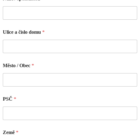
Ulice a číslo domu
*
Město / Obec
*
PSČ
*
Země
*