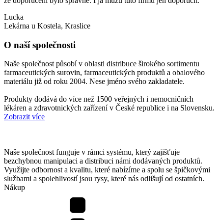
že doporučení bylo správné. I já můžu tuto firmu jen doporučit.
Lucka
Lekárna u Kostela, Kraslice
O naší společnosti
Naše společnost působí v oblasti distribuce širokého sortimentu
farmaceutických surovin, farmaceutických produktů a obalového
materiálu již od roku 2004. Nese jméno svého zakladatele.
Produkty dodává do více než 1500 veřejných i nemocničních
lékáren a zdravotnických zařízení v České republice i na Slovensku.
Zobrazit více
Naše společnost funguje v rámci systému, který zajišťuje
bezchybnou manipulaci a distribuci námi dodávaných produktů.
Využijte odbornost a kvalitu, které nabízíme a spolu se špičkovými
službami a spolehlivostí jsou rysy, které nás odlišují od ostatních.
Nákup