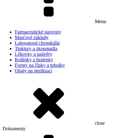
Menu
Farmaceutické suroviny
Masťové základy
Laboratorní chemikálie
Tinktury a zkoumadla
Lékovky a uzávěry
Kelímky a bralenky
Formy na čípky a tobolky
Obaly na sterilizaci
close
Dokumenty