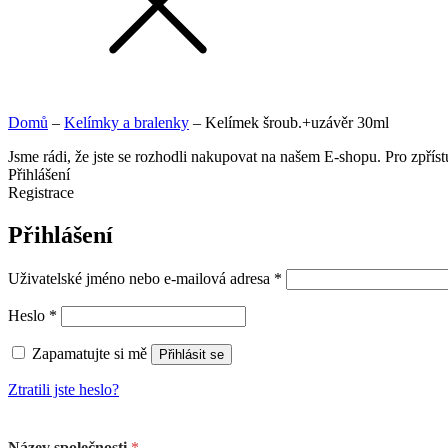
Domů
–
Kelímky a bralenky
–
Kelímek šroub.+uzávěr 30ml
Jsme rádi, že jste se rozhodli nakupovat na našem E-shopu. Pro zpřís
Přihlášení
Registrace
Přihlášení
Uživatelské jméno nebo e-mailová adresa
*
Heslo
*
Zapamatujte si mě
Přihlásit se
Ztratili jste heslo?
Název společnosti
*