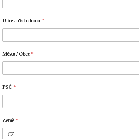
Ulice a číslo domu
*
Město / Obec
*
PSČ
*
Země
*