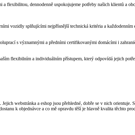
mi a flexibilitou, dennodenně uspokojujeme potřeby našich klientů a ob
ími vozidly splňujícími nejpřísnější technická kritéria a každodenním
poluprací s významnými a předními certifikovanými domácími i zahranič
aším flexibilním a individuálním přístupem, který odpovídá jejich potř
. Jejich webstránka a eshop jsou přehledné, dobře se v nich orientuje. 
 dostanu k objednávce a co mě opravdu těší je hlavně kvalita těchto pro