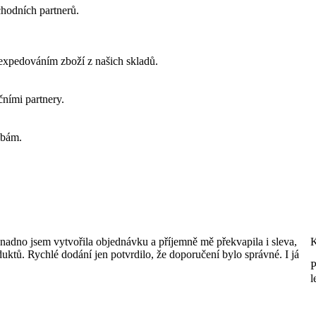
chodních partnerů.
 expedováním zboží z našich skladů.
ními partnery.
ebám.
Snadno jsem vytvořila objednávku a příjemně mě překvapila i sleva,
K
duktů. Rychlé dodání jen potvrdilo, že doporučení bylo správné. I já
P
l