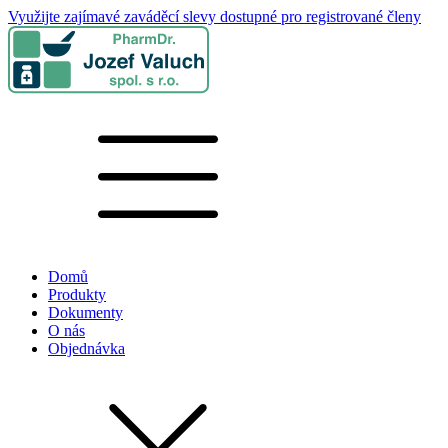
Využijte zajímavé zaváděcí slevy dostupné pro registrované členy
Domů
Produkty
Dokumenty
O nás
Objednávka