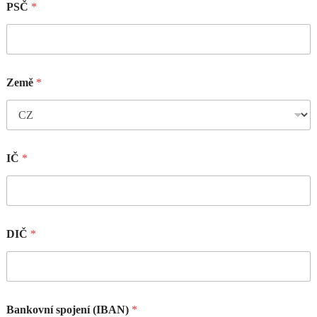
PSČ
*
Země
*
IČ
*
DIČ
*
Bankovní spojení (IBAN)
*