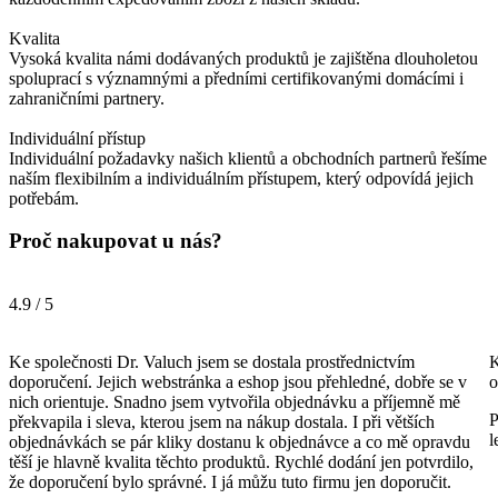
Kvalita
Vysoká kvalita námi dodávaných produktů je zajištěna dlouholetou
spoluprací s významnými a předními certifikovanými domácími i
zahraničními partnery.
Individuální přístup
Individuální požadavky našich klientů a obchodních partnerů řešíme
naším flexibilním a individuálním přístupem, který odpovídá jejich
potřebám.
Proč nakupovat u nás?
4.9 / 5
Ke společnosti Dr. Valuch jsem se dostala prostřednictvím
K
doporučení. Jejich webstránka a eshop jsou přehledné, dobře se v
o
nich orientuje. Snadno jsem vytvořila objednávku a příjemně mě
P
překvapila i sleva, kterou jsem na nákup dostala. I při větších
l
objednávkách se pár kliky dostanu k objednávce a co mě opravdu
těší je hlavně kvalita těchto produktů. Rychlé dodání jen potvrdilo,
že doporučení bylo správné. I já můžu tuto firmu jen doporučit.