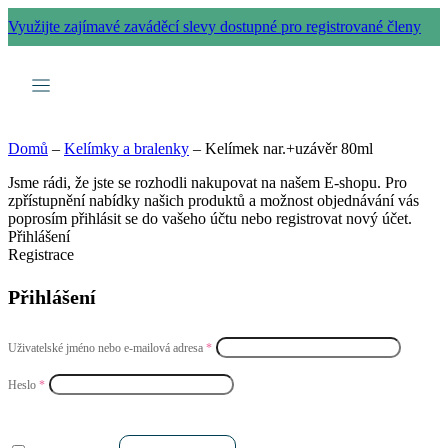
Využijte zajímavé zaváděcí slevy dostupné pro registrované členy
Domů
–
Kelímky a bralenky
–
Kelímek nar.+uzávěr 80ml
Jsme rádi, že jste se rozhodli nakupovat na našem E-shopu. Pro
zpřístupnění nabídky našich produktů a možnost objednávání vás
poprosím přihlásit se do vašeho účtu nebo registrovat nový účet.
Přihlášení
Registrace
Přihlášení
Uživatelské jméno nebo e-mailová adresa
*
Heslo
*