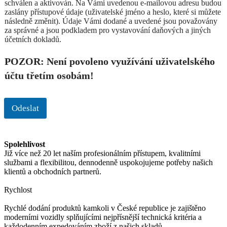
schválen a aktivován. Na Vámi uvedenou e-mailovou adresu budou
zaslány přístupové údaje (uživatelské jméno a heslo, které si můžete
následně změnit). Údaje Vámi dodané a uvedené jsou považovány
za správné a jsou podkladem pro vystavování daňových a jiných
účetních dokladů.
POZOR: Není povoleno využívání uživatelského
účtu třetím osobám!
Odeslat
Spolehlivost
Již více než 20 let naším profesionálním přístupem, kvalitními
službami a flexibilitou, dennodenně uspokojujeme potřeby našich
klientů a obchodních partnerů.
Rychlost
Rychlé dodání produktů kamkoli v České republice je zajištěno
moderními vozidly splňujícími nejpřísnější technická kritéria a
každodenním expedováním zboží z našich skladů.