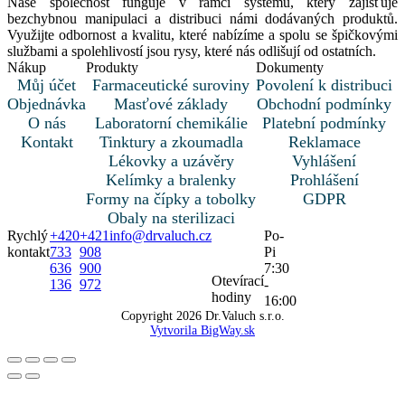
Naše společnost funguje v rámci systému, který zajišťuje
bezchybnou manipulaci a distribuci námi dodávaných produktů.
Využijte odbornost a kvalitu, které nabízíme a spolu se špičkovými
službami a spolehlivostí jsou rysy, které nás odlišují od ostatních.
Nákup
Produkty
Dokumenty
Můj účet
Farmaceutické suroviny
Povolení k distribuci
Objednávka
Masťové základy
Obchodní podmínky
O nás
Laboratorní chemikálie
Platební podmínky
Kontakt
Tinktury a zkoumadla
Reklamace
Lékovky a uzávěry
Vyhlášení
Kelímky a bralenky
Prohlášení
Formy na čípky a tobolky
GDPR
Obaly na sterilizaci
Rychlý
+420
+421
info@drvaluch.cz
Po-
kontakt
733
908
Pi
636
900
7:30
Otevírací
136
972
-
hodiny
16:00
Copyright
2026
Dr.Valuch s.r.o.
Vytvorila BigWay.sk