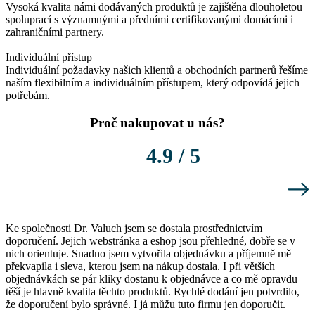
Vysoká kvalita námi dodávaných produktů je zajištěna dlouholetou
spoluprací s významnými a předními certifikovanými domácími i
zahraničními partnery.
Individuální přístup
Individuální požadavky našich klientů a obchodních partnerů řešíme
naším flexibilním a individuálním přístupem, který odpovídá jejich
potřebám.
Proč nakupovat u nás?
4.9 / 5
Ke společnosti Dr. Valuch jsem se dostala prostřednictvím
K
doporučení. Jejich webstránka a eshop jsou přehledné, dobře se v
o
nich orientuje. Snadno jsem vytvořila objednávku a příjemně mě
P
překvapila i sleva, kterou jsem na nákup dostala. I při větších
l
objednávkách se pár kliky dostanu k objednávce a co mě opravdu
těší je hlavně kvalita těchto produktů. Rychlé dodání jen potvrdilo,
že doporučení bylo správné. I já můžu tuto firmu jen doporučit.