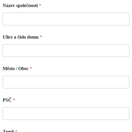
Název společnosti
*
Ulice a číslo domu
*
Město / Obec
*
PSČ
*
Země
*