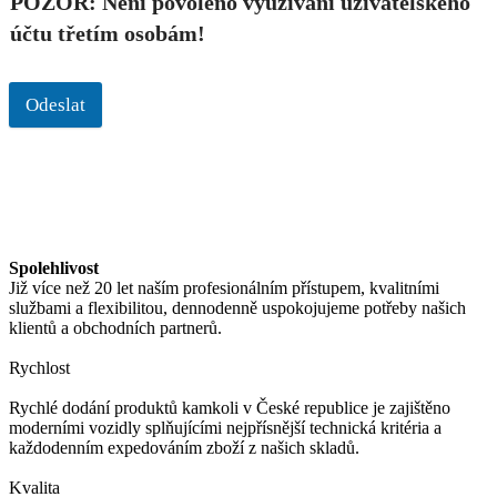
POZOR: Není povoleno využívání uživatelského
účtu třetím osobám!
Odeslat
Spolehlivost
Již více než 20 let naším profesionálním přístupem, kvalitními
službami a flexibilitou, dennodenně uspokojujeme potřeby našich
klientů a obchodních partnerů.
Rychlost
Rychlé dodání produktů kamkoli v České republice je zajištěno
moderními vozidly splňujícími nejpřísnější technická kritéria a
každodenním expedováním zboží z našich skladů.
Kvalita