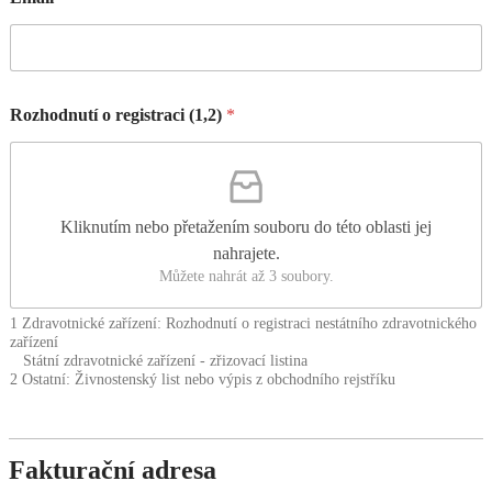
Rozhodnutí o registraci (1,2)
*
Kliknutím nebo přetažením souboru do této oblasti jej
nahrajete.
Můžete nahrát až 3 soubory.
1 Zdravotnické zařízení: Rozhodnutí o registraci nestátního zdravotnického
zařízení
Státní zdravotnické zařízení - zřizovací listina
2 Ostatní: Živnostenský list nebo výpis z obchodního rejstříku
Fakturační adresa