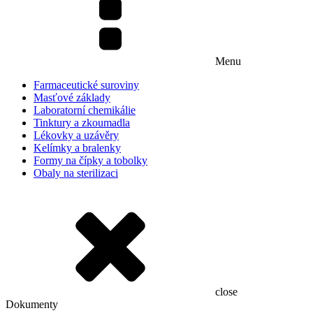
Menu
Farmaceutické suroviny
Masťové základy
Laboratorní chemikálie
Tinktury a zkoumadla
Lékovky a uzávěry
Kelímky a bralenky
Formy na čípky a tobolky
Obaly na sterilizaci
close
Dokumenty