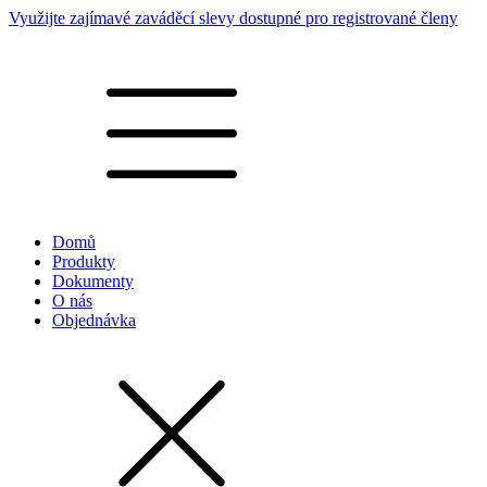
Využijte zajímavé zaváděcí slevy dostupné pro registrované členy
Domů
Produkty
Dokumenty
O nás
Objednávka