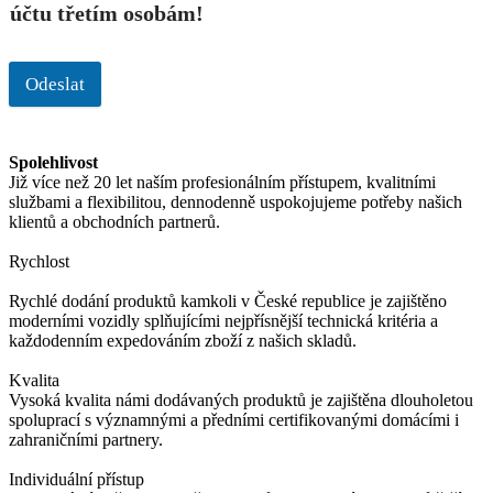
účtu třetím osobám!
Odeslat
Spolehlivost
Již více než 20 let naším profesionálním přístupem, kvalitními
službami a flexibilitou, dennodenně uspokojujeme potřeby našich
klientů a obchodních partnerů.
Rychlost
Rychlé dodání produktů kamkoli v České republice je zajištěno
moderními vozidly splňujícími nejpřísnější technická kritéria a
každodenním expedováním zboží z našich skladů.
Kvalita
Vysoká kvalita námi dodávaných produktů je zajištěna dlouholetou
spoluprací s významnými a předními certifikovanými domácími i
zahraničními partnery.
Individuální přístup