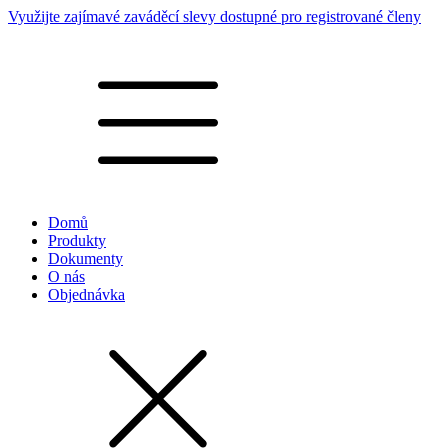
Využijte zajímavé zaváděcí slevy dostupné pro registrované členy
Domů
Produkty
Dokumenty
O nás
Objednávka