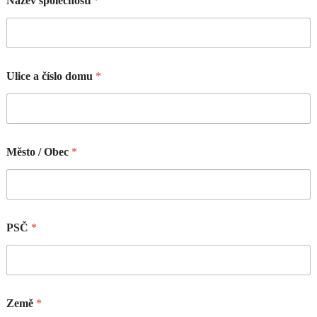
Název společnosti
*
Ulice a číslo domu
*
Město / Obec
*
PSČ
*
Země
*