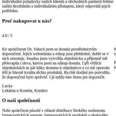
Individuální požadavky našich klientů a obchodních partnerů řešíme
naším flexibilním a individuálním přístupem, který odpovídá jejich
potřebám.
Proč nakupovat u nás?
4.9 / 5
Ke společnosti Dr. Valuch jsem se dostala prostřednictvím
K
doporučení. Jejich webstránka a eshop jsou přehledné, dobře se v
o
nich orientuje. Snadno jsem vytvořila objednávku a příjemně mě
P
překvapila i sleva, kterou jsem na nákup dostala. I při větších
l
objednávkách se pár kliky dostanu k objednávce a co mě opravdu
těší je hlavně kvalita těchto produktů. Rychlé dodání jen potvrdilo,
že doporučení bylo správné. I já můžu tuto firmu jen doporučit.
Lucka
Lekárna u Kostela, Kraslice
O naší společnosti
Naše společnost působí v oblasti distribuce širokého sortimentu
farmaceutických surovin, farmaceutických produktů a obalového