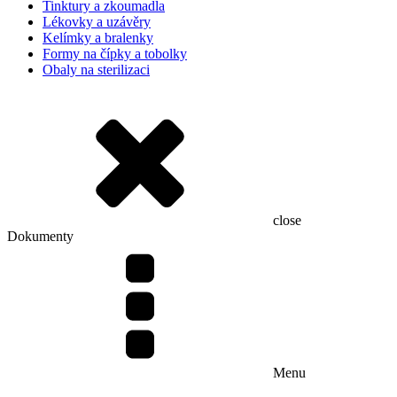
Tinktury a zkoumadla
Lékovky a uzávěry
Kelímky a bralenky
Formy na čípky a tobolky
Obaly na sterilizaci
close
Dokumenty
Menu