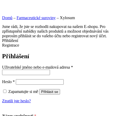
Domů
–
Farmaceutické suroviny
–
Xylosum
Jsme rádi, že jste se rozhodli nakupovat na našem E-shopu. Pro
zpřístupnění nabídky našich produktů a možnost objednávání vás
poprosím přihlásit se do vašeho účtu nebo registrovat nový účet.
Přihlášení
Registrace
Přihlášení
Uživatelské jméno nebo e-mailová adresa
*
Heslo
*
Zapamatujte si mě
Přihlásit se
Ztratili jste heslo?
Název společnosti
*