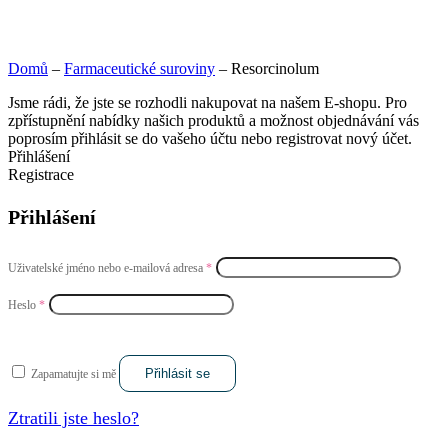
Domů
–
Farmaceutické suroviny
–
Resorcinolum
Jsme rádi, že jste se rozhodli nakupovat na našem E-shopu. Pro
zpřístupnění nabídky našich produktů a možnost objednávání vás
poprosím přihlásit se do vašeho účtu nebo registrovat nový účet.
Přihlášení
Registrace
Přihlášení
Uživatelské jméno nebo e-mailová adresa
*
Heslo
*
Přihlásit se
Zapamatujte si mě
Ztratili jste heslo?