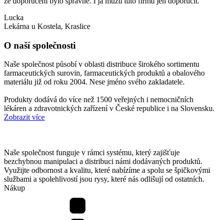
že doporučení bylo správné. I já můžu tuto firmu jen doporučit.
Lucka
Lekárna u Kostela, Kraslice
O naší společnosti
Naše společnost působí v oblasti distribuce širokého sortimentu
farmaceutických surovin, farmaceutických produktů a obalového
materiálu již od roku 2004. Nese jméno svého zakladatele.
Produkty dodává do více než 1500 veřejných i nemocničních
lékáren a zdravotnických zařízení v České republice i na Slovensku.
Zobrazit více
Naše společnost funguje v rámci systému, který zajišťuje
bezchybnou manipulaci a distribuci námi dodávaných produktů.
Využijte odbornost a kvalitu, které nabízíme a spolu se špičkovými
službami a spolehlivostí jsou rysy, které nás odlišují od ostatních.
Nákup