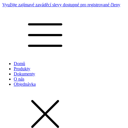
Využijte zajímavé zaváděcí slevy dostupné pro registrované členy
Domů
Produkty
Dokumenty
O nás
Objednávka