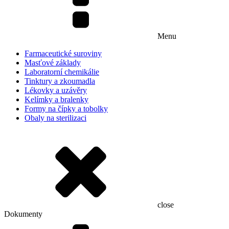
Menu
Farmaceutické suroviny
Masťové základy
Laboratorní chemikálie
Tinktury a zkoumadla
Lékovky a uzávěry
Kelímky a bralenky
Formy na čípky a tobolky
Obaly na sterilizaci
close
Dokumenty