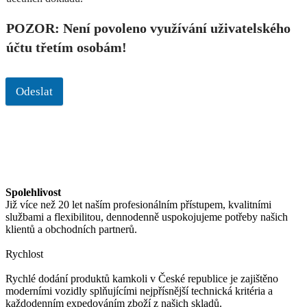
POZOR: Není povoleno využívání uživatelského
účtu třetím osobám!
Odeslat
Spolehlivost
Již více než 20 let naším profesionálním přístupem, kvalitními
službami a flexibilitou, dennodenně uspokojujeme potřeby našich
klientů a obchodních partnerů.
Rychlost
Rychlé dodání produktů kamkoli v České republice je zajištěno
moderními vozidly splňujícími nejpřísnější technická kritéria a
každodenním expedováním zboží z našich skladů.