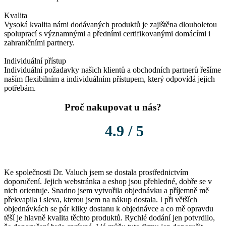
Kvalita
Vysoká kvalita námi dodávaných produktů je zajištěna dlouholetou
spoluprací s významnými a předními certifikovanými domácími i
zahraničními partnery.
Individuální přístup
Individuální požadavky našich klientů a obchodních partnerů řešíme
naším flexibilním a individuálním přístupem, který odpovídá jejich
potřebám.
Proč nakupovat u nás?
4.9 / 5
Ke společnosti Dr. Valuch jsem se dostala prostřednictvím
K
doporučení. Jejich webstránka a eshop jsou přehledné, dobře se v
o
nich orientuje. Snadno jsem vytvořila objednávku a příjemně mě
P
překvapila i sleva, kterou jsem na nákup dostala. I při větších
l
objednávkách se pár kliky dostanu k objednávce a co mě opravdu
těší je hlavně kvalita těchto produktů. Rychlé dodání jen potvrdilo,