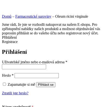
Domů
–
Farmaceutické suroviny
–
Oleum ricini virginale
Jsme rádi, že jste se rozhodli nakupovat na našem E-shopu. Pro
zpřístupnění nabídky našich produktů a možnost objednávání vás
poprosím přihlásit se do vašeho účtu nebo registrovat nový účet.
Přihlášení
Registrace
Přihlášení
Uživatelské jméno nebo e-mailová adresa
*
Heslo
*
Zapamatujte si mě
Přihlásit se
Ztratili jste heslo?
Název společnosti
*