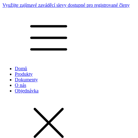
Využijte zajímavé zaváděcí slevy dostupné pro registrované členy
Domů
Produkty
Dokumenty
O nás
Objednávka