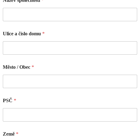
Název společnosti
*
Ulice a číslo domu
*
Město / Obec
*
PSČ
*
Země
*