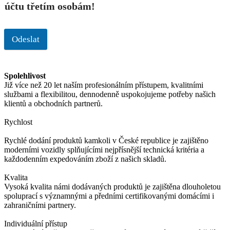
účtu třetím osobám!
Odeslat
Spolehlivost
Již více než 20 let naším profesionálním přístupem, kvalitními
službami a flexibilitou, dennodenně uspokojujeme potřeby našich
klientů a obchodních partnerů.
Rychlost
Rychlé dodání produktů kamkoli v České republice je zajištěno
moderními vozidly splňujícími nejpřísnější technická kritéria a
každodenním expedováním zboží z našich skladů.
Kvalita
Vysoká kvalita námi dodávaných produktů je zajištěna dlouholetou
spoluprací s významnými a předními certifikovanými domácími i
zahraničními partnery.
Individuální přístup