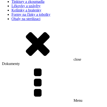
Tinktury a zkoumadla
Lékovky a uzávěry
Kelímky a bralenky
Formy na čípky a tobolky
Obaly na sterilizaci
close
Dokumenty
Menu