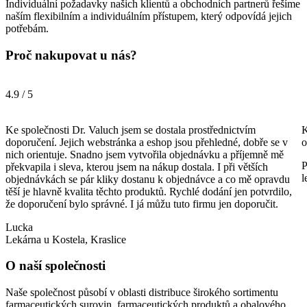
Individuální požadavky našich klientů a obchodních partnerů řešíme
naším flexibilním a individuálním přístupem, který odpovídá jejich
potřebám.
Proč nakupovat u nás?
4.9 / 5
Ke společnosti Dr. Valuch jsem se dostala prostřednictvím
K
doporučení. Jejich webstránka a eshop jsou přehledné, dobře se v
o
nich orientuje. Snadno jsem vytvořila objednávku a příjemně mě
P
překvapila i sleva, kterou jsem na nákup dostala. I při větších
l
objednávkách se pár kliky dostanu k objednávce a co mě opravdu
těší je hlavně kvalita těchto produktů. Rychlé dodání jen potvrdilo,
že doporučení bylo správné. I já můžu tuto firmu jen doporučit.
Lucka
Lekárna u Kostela, Kraslice
O naší společnosti
Naše společnost působí v oblasti distribuce širokého sortimentu
farmaceutických surovin, farmaceutických produktů a obalového