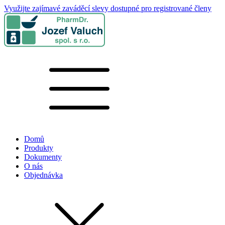
Využijte zajímavé zaváděcí slevy dostupné pro registrované členy
Domů
Produkty
Dokumenty
O nás
Objednávka