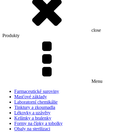
close
Produkty
Menu
Farmaceutické suroviny
Masťové základy
Laboratorní chemikálie
Tinktury a zkoumadla
Lékovky a uzávěry
Kelímky a bralenky
Formy na čípky a tobolky
Obaly na sterilizaci