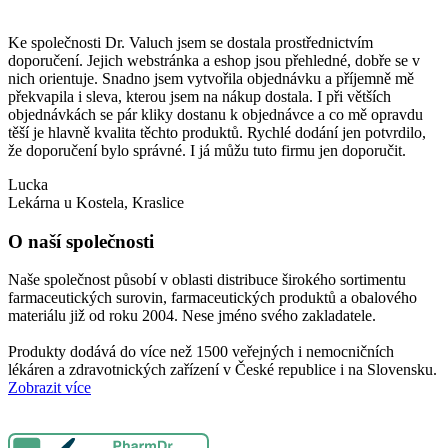
Ke společnosti Dr. Valuch jsem se dostala prostřednictvím
K
doporučení. Jejich webstránka a eshop jsou přehledné, dobře se v
o
nich orientuje. Snadno jsem vytvořila objednávku a příjemně mě
P
překvapila i sleva, kterou jsem na nákup dostala. I při větších
l
objednávkách se pár kliky dostanu k objednávce a co mě opravdu
těší je hlavně kvalita těchto produktů. Rychlé dodání jen potvrdilo,
že doporučení bylo správné. I já můžu tuto firmu jen doporučit.
Lucka
Lekárna u Kostela, Kraslice
O naší společnosti
Naše společnost působí v oblasti distribuce širokého sortimentu
farmaceutických surovin, farmaceutických produktů a obalového
materiálu již od roku 2004. Nese jméno svého zakladatele.
Produkty dodává do více než 1500 veřejných i nemocničních
lékáren a zdravotnických zařízení v České republice i na Slovensku.
Zobrazit více