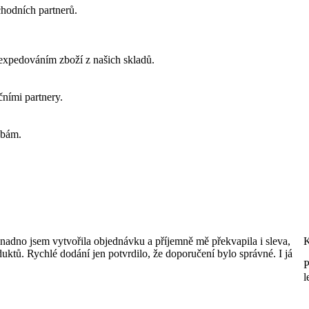
chodních partnerů.
 expedováním zboží z našich skladů.
ními partnery.
ebám.
Snadno jsem vytvořila objednávku a příjemně mě překvapila i sleva,
K
duktů. Rychlé dodání jen potvrdilo, že doporučení bylo správné. I já
P
l