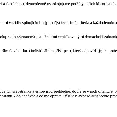
mi a flexibilitou, dennodenně uspokojujeme potřeby našich klientů a ob
ími vozidly splňujícími nejpřísnější technická kritéria a každodenním
poluprací s významnými a předními certifikovanými domácími i zahranič
aším flexibilním a individuálním přístupem, který odpovídá jejich potř
. Jejich webstránka a eshop jsou přehledné, dobře se v nich orientuje. 
 dostanu k objednávce a co mě opravdu těší je hlavně kvalita těchto pro