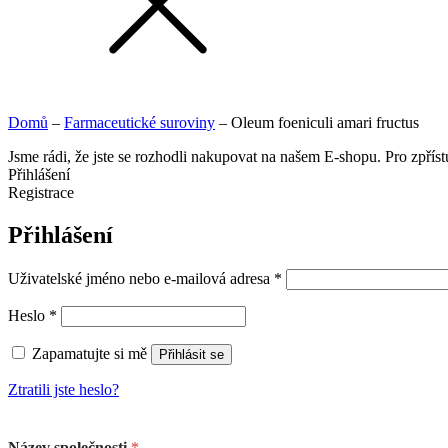
Domů
–
Farmaceutické suroviny
–
Oleum foeniculi amari fructus
Jsme rádi, že jste se rozhodli nakupovat na našem E-shopu. Pro zpřís
Přihlášení
Registrace
Přihlášení
Uživatelské jméno nebo e-mailová adresa
*
Heslo
*
Zapamatujte si mě
Přihlásit se
Ztratili jste heslo?
Název společnosti
*