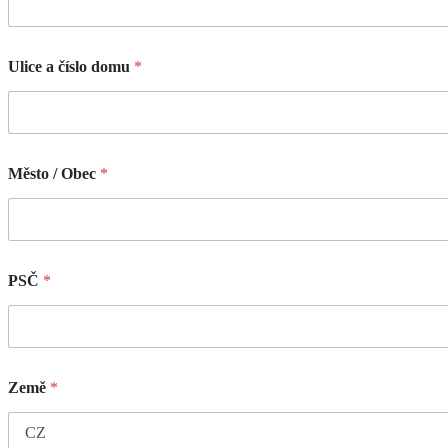
Ulice a číslo domu
*
Město / Obec
*
PSČ
*
Země
*