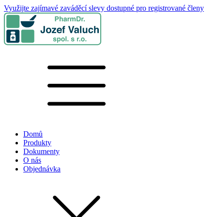
Využijte zajímavé zaváděcí slevy dostupné pro registrované členy
Domů
Produkty
Dokumenty
O nás
Objednávka