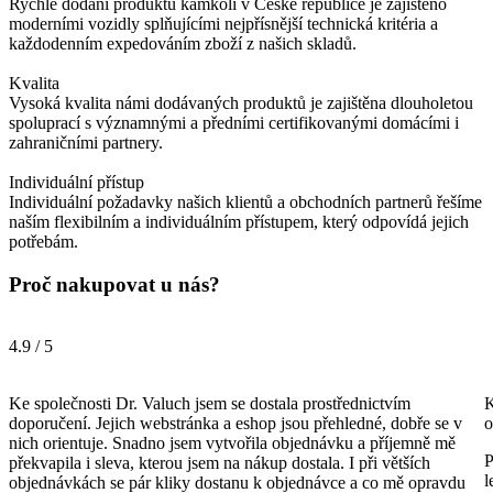
Rychlé dodání produktů kamkoli v České republice je zajištěno
moderními vozidly splňujícími nejpřísnější technická kritéria a
každodenním expedováním zboží z našich skladů.
Kvalita
Vysoká kvalita námi dodávaných produktů je zajištěna dlouholetou
spoluprací s významnými a předními certifikovanými domácími i
zahraničními partnery.
Individuální přístup
Individuální požadavky našich klientů a obchodních partnerů řešíme
naším flexibilním a individuálním přístupem, který odpovídá jejich
potřebám.
Proč nakupovat u nás?
4.9 / 5
Ke společnosti Dr. Valuch jsem se dostala prostřednictvím
K
doporučení. Jejich webstránka a eshop jsou přehledné, dobře se v
o
nich orientuje. Snadno jsem vytvořila objednávku a příjemně mě
P
překvapila i sleva, kterou jsem na nákup dostala. I při větších
l
objednávkách se pár kliky dostanu k objednávce a co mě opravdu