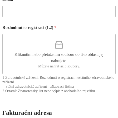
Rozhodnutí o registraci (1,2)
*
Kliknutím nebo přetažením souboru do této oblasti jej
nahrajete.
Můžete nahrát až 3 soubory.
1 Zdravotnické zařízení: Rozhodnutí o registraci nestátního zdravotnického
zařízení
Státní zdravotnické zařízení - zřizovací listina
2 Ostatní: Živnostenský list nebo výpis z obchodního rejstříku
Fakturační adresa