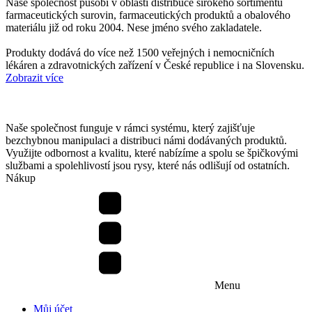
Naše společnost působí v oblasti distribuce širokého sortimentu
farmaceutických surovin, farmaceutických produktů a obalového
materiálu již od roku 2004. Nese jméno svého zakladatele.
Produkty dodává do více než 1500 veřejných i nemocničních
lékáren a zdravotnických zařízení v České republice i na Slovensku.
Zobrazit více
Naše společnost funguje v rámci systému, který zajišťuje
bezchybnou manipulaci a distribuci námi dodávaných produktů.
Využijte odbornost a kvalitu, které nabízíme a spolu se špičkovými
službami a spolehlivostí jsou rysy, které nás odlišují od ostatních.
Nákup
Menu
Můj účet