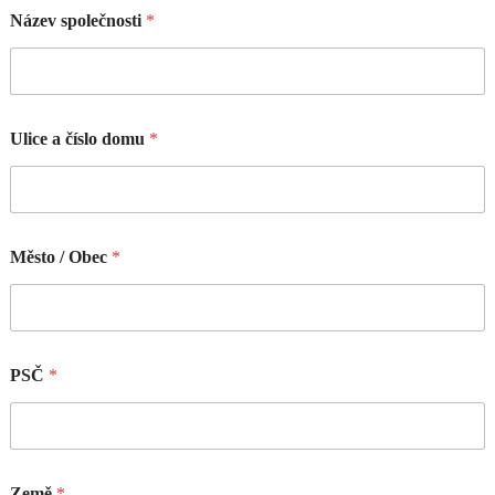
Název společnosti
*
Ulice a číslo domu
*
Město / Obec
*
PSČ
*
Země
*