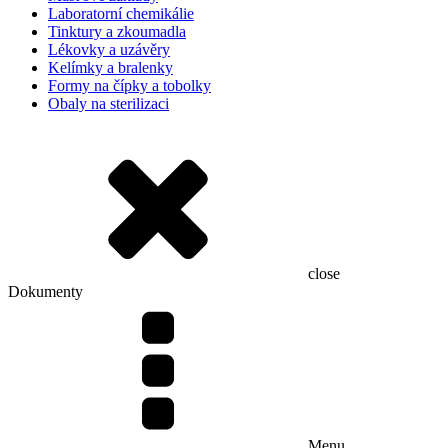
Laboratorní chemikálie
Tinktury a zkoumadla
Lékovky a uzávěry
Kelímky a bralenky
Formy na čípky a tobolky
Obaly na sterilizaci
close
Dokumenty
Menu