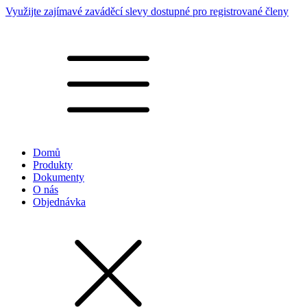
Využijte zajímavé zaváděcí slevy dostupné pro registrované členy
Domů
Produkty
Dokumenty
O nás
Objednávka