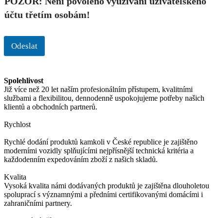
POZOR: Není povoleno využívání uživatelského
účtu třetím osobám!
Odeslat
Spolehlivost
Již více než 20 let naším profesionálním přístupem, kvalitními
službami a flexibilitou, dennodenně uspokojujeme potřeby našich
klientů a obchodních partnerů.
Rychlost
Rychlé dodání produktů kamkoli v České republice je zajištěno
moderními vozidly splňujícími nejpřísnější technická kritéria a
každodenním expedováním zboží z našich skladů.
Kvalita
Vysoká kvalita námi dodávaných produktů je zajištěna dlouholetou
spoluprací s významnými a předními certifikovanými domácími i
zahraničními partnery.