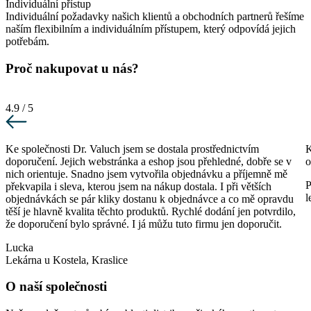
Individuální přístup
Individuální požadavky našich klientů a obchodních partnerů řešíme
naším flexibilním a individuálním přístupem, který odpovídá jejich
potřebám.
Proč nakupovat u nás?
4.9 / 5
Ke společnosti Dr. Valuch jsem se dostala prostřednictvím
K
doporučení. Jejich webstránka a eshop jsou přehledné, dobře se v
o
nich orientuje. Snadno jsem vytvořila objednávku a příjemně mě
P
překvapila i sleva, kterou jsem na nákup dostala. I při větších
l
objednávkách se pár kliky dostanu k objednávce a co mě opravdu
těší je hlavně kvalita těchto produktů. Rychlé dodání jen potvrdilo,
že doporučení bylo správné. I já můžu tuto firmu jen doporučit.
Lucka
Lekárna u Kostela, Kraslice
O naší společnosti