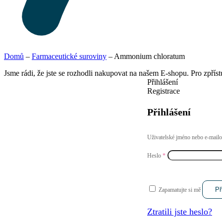
Domů
–
Farmaceutické suroviny
–
Ammonium chloratum
Jsme rádi, že jste se rozhodli nakupovat na našem E-shopu. Pro zpřís
Přihlášení
Registrace
Přihlášení
Uživatelské jméno nebo e-mail
Heslo
*
Př
Zapamatujte si mě
Ztratili jste heslo?