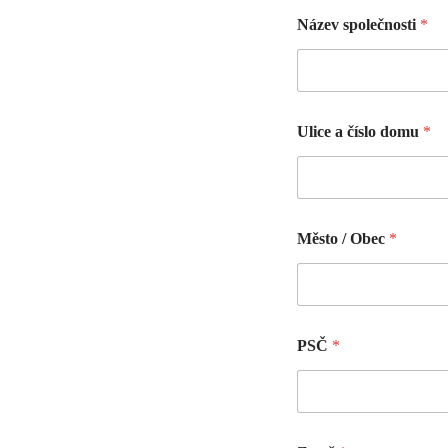
Název společnosti
*
Ulice a číslo domu
*
Město / Obec
*
PSČ
*