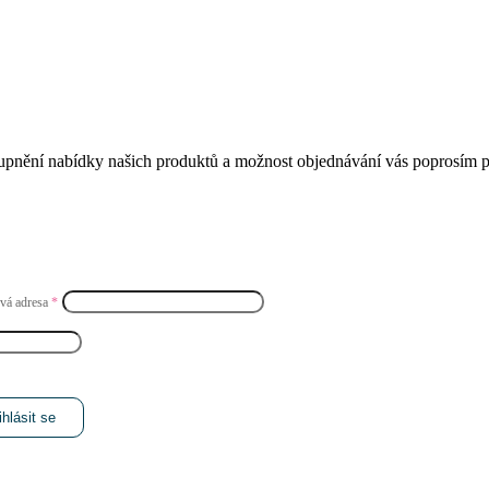
tupnění nabídky našich produktů a možnost objednávání vás poprosím při
ová adresa
*
ihlásit se