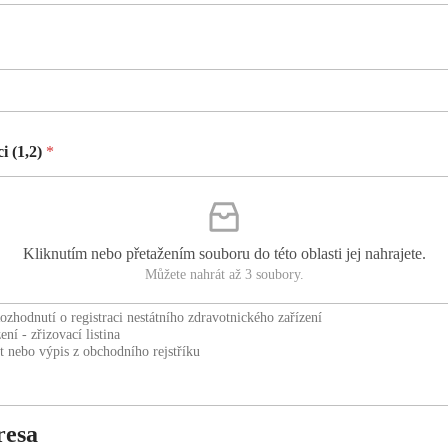
i (1,2)
*
Kliknutím nebo přetažením souboru do této oblasti jej nahrajete.
Můžete nahrát až 3 soubory.
ozhodnutí o registraci nestátního zdravotnického zařízení
ní - zřizovací listina
st nebo výpis z obchodního rejstříku
resa