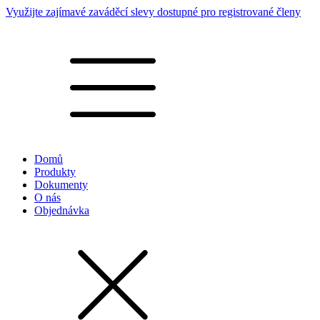
Využijte zajímavé zaváděcí slevy dostupné pro registrované členy
Domů
Produkty
Dokumenty
O nás
Objednávka