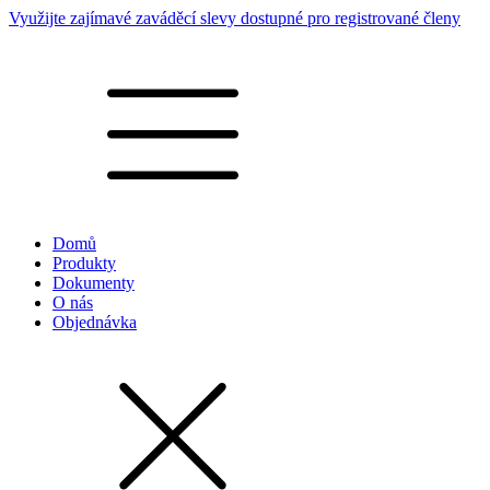
Využijte zajímavé zaváděcí slevy dostupné pro registrované členy
Domů
Produkty
Dokumenty
O nás
Objednávka