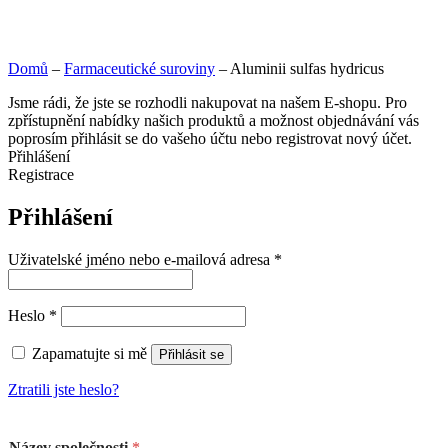
Domů
–
Farmaceutické suroviny
–
Aluminii sulfas hydricus
Jsme rádi, že jste se rozhodli nakupovat na našem E-shopu. Pro
zpřístupnění nabídky našich produktů a možnost objednávání vás
poprosím přihlásit se do vašeho účtu nebo registrovat nový účet.
Přihlášení
Registrace
Přihlášení
Uživatelské jméno nebo e-mailová adresa
*
Heslo
*
Zapamatujte si mě
Přihlásit se
Ztratili jste heslo?
Název společnosti
*