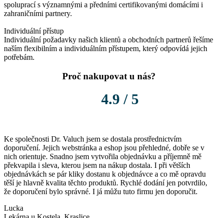
spoluprací s významnými a předními certifikovanými domácími i
zahraničními partnery.
Individuální přístup
Individuální požadavky našich klientů a obchodních partnerů řešíme
naším flexibilním a individuálním přístupem, který odpovídá jejich
potřebám.
Proč nakupovat u nás?
4.9 / 5
Ke společnosti Dr. Valuch jsem se dostala prostřednictvím
K
doporučení. Jejich webstránka a eshop jsou přehledné, dobře se v
o
nich orientuje. Snadno jsem vytvořila objednávku a příjemně mě
P
překvapila i sleva, kterou jsem na nákup dostala. I při větších
l
objednávkách se pár kliky dostanu k objednávce a co mě opravdu
těší je hlavně kvalita těchto produktů. Rychlé dodání jen potvrdilo,
že doporučení bylo správné. I já můžu tuto firmu jen doporučit.
Lucka
Lekárna u Kostela, Kraslice