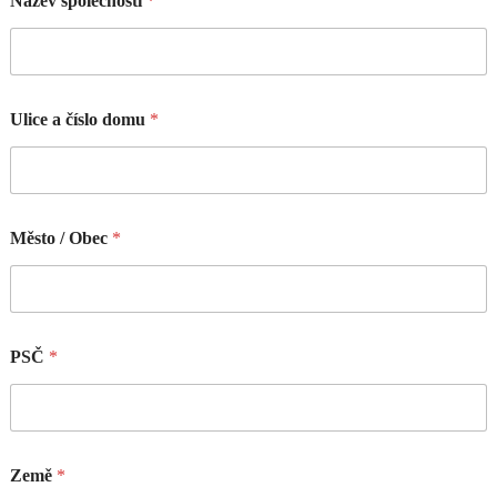
Název společnosti
*
Ulice a číslo domu
*
Město / Obec
*
PSČ
*
Země
*