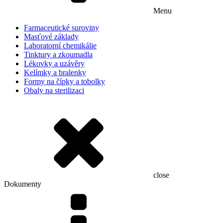
Menu
Farmaceutické suroviny
Masťové základy
Laboratorní chemikálie
Tinktury a zkoumadla
Lékovky a uzávěry
Kelímky a bralenky
Formy na čípky a tobolky
Obaly na sterilizaci
close
Dokumenty