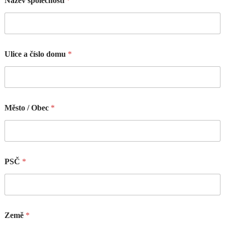
Název společnosti
*
Ulice a číslo domu
*
Město / Obec
*
PSČ
*
Země
*