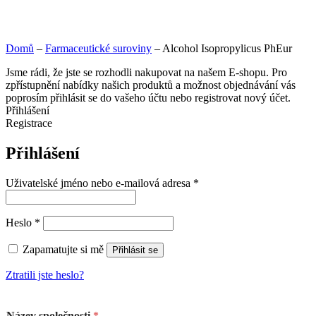
Domů
–
Farmaceutické suroviny
–
Alcohol Isopropylicus PhEur
Jsme rádi, že jste se rozhodli nakupovat na našem E-shopu. Pro
zpřístupnění nabídky našich produktů a možnost objednávání vás
poprosím přihlásit se do vašeho účtu nebo registrovat nový účet.
Přihlášení
Registrace
Přihlášení
Uživatelské jméno nebo e-mailová adresa
*
Heslo
*
Zapamatujte si mě
Přihlásit se
Ztratili jste heslo?
Název společnosti
*