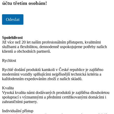
účtu třetím osobám!
Odeslat
Spolehlivost
Již více než 20 let naším profesionálním přístupem, kvalitními
službami a flexibilitou, dennodenně uspokojujeme potřeby našich
klientů a obchodních partnerů.
Rychlost
Rychlé dodání produktů kamkoli v České republice je zajištěno
moderními vozidly splňujícími nejpřísnější technická kritéria a
každodenním expedováním zboží z našich skladů.
Kvalita
Vysoká kvalita námi dodávaných produktů je zajištěna dlouholetou
spoluprací s významnými a předními certifikovanými domácími i
zahraničními partnery.
Individuální přístup