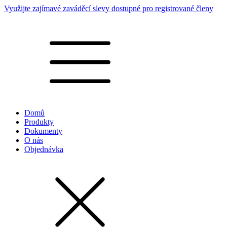
Využijte zajímavé zaváděcí slevy dostupné pro registrované členy
Domů
Produkty
Dokumenty
O nás
Objednávka