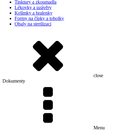
Tinktury a zkoumadla
Lékovky a uzávěry
Kelímky a bralenky
Formy na čípky a tobolky
Obaly na sterilizaci
close
Dokumenty
Menu