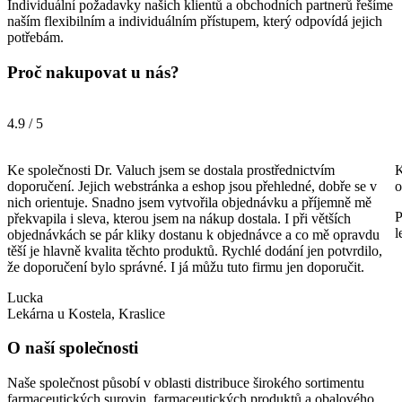
Individuální požadavky našich klientů a obchodních partnerů řešíme
naším flexibilním a individuálním přístupem, který odpovídá jejich
potřebám.
Proč nakupovat u nás?
4.9 / 5
Ke společnosti Dr. Valuch jsem se dostala prostřednictvím
K
doporučení. Jejich webstránka a eshop jsou přehledné, dobře se v
o
nich orientuje. Snadno jsem vytvořila objednávku a příjemně mě
P
překvapila i sleva, kterou jsem na nákup dostala. I při větších
l
objednávkách se pár kliky dostanu k objednávce a co mě opravdu
těší je hlavně kvalita těchto produktů. Rychlé dodání jen potvrdilo,
že doporučení bylo správné. I já můžu tuto firmu jen doporučit.
Lucka
Lekárna u Kostela, Kraslice
O naší společnosti
Naše společnost působí v oblasti distribuce širokého sortimentu
farmaceutických surovin, farmaceutických produktů a obalového