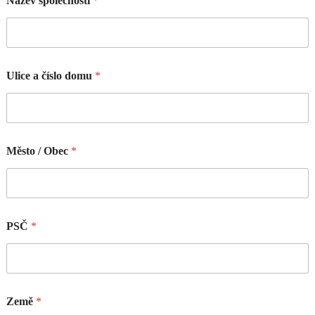
Název společnosti
*
Ulice a číslo domu
*
Město / Obec
*
PSČ
*
Země
*