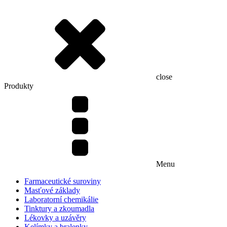
close
Produkty
Menu
Farmaceutické suroviny
Masťové základy
Laboratorní chemikálie
Tinktury a zkoumadla
Lékovky a uzávěry
Kelímky a bralenky