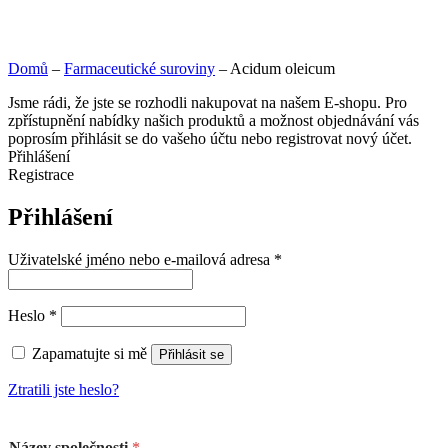
Domů
–
Farmaceutické suroviny
–
Acidum oleicum
Jsme rádi, že jste se rozhodli nakupovat na našem E-shopu. Pro
zpřístupnění nabídky našich produktů a možnost objednávání vás
poprosím přihlásit se do vašeho účtu nebo registrovat nový účet.
Přihlášení
Registrace
Přihlášení
Uživatelské jméno nebo e-mailová adresa
*
Heslo
*
Zapamatujte si mě
Přihlásit se
Ztratili jste heslo?
Název společnosti
*