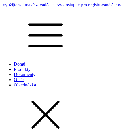
Využijte zajímavé zaváděcí slevy dostupné pro registrované členy
Domů
Produkty
Dokumenty
O nás
Objednávka