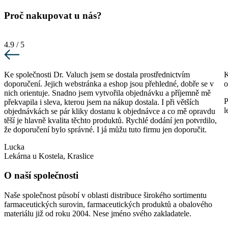
Proč nakupovat u nás?
4.9 / 5
Ke společnosti Dr. Valuch jsem se dostala prostřednictvím
K
doporučení. Jejich webstránka a eshop jsou přehledné, dobře se v
o
nich orientuje. Snadno jsem vytvořila objednávku a příjemně mě
P
překvapila i sleva, kterou jsem na nákup dostala. I při větších
l
objednávkách se pár kliky dostanu k objednávce a co mě opravdu
těší je hlavně kvalita těchto produktů. Rychlé dodání jen potvrdilo,
že doporučení bylo správné. I já můžu tuto firmu jen doporučit.
Lucka
Lekárna u Kostela, Kraslice
O naší společnosti
Naše společnost působí v oblasti distribuce širokého sortimentu
farmaceutických surovin, farmaceutických produktů a obalového
materiálu již od roku 2004. Nese jméno svého zakladatele.