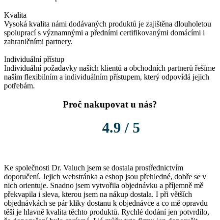
Kvalita
Vysoká kvalita námi dodávaných produktů je zajištěna dlouholetou
spoluprací s významnými a předními certifikovanými domácími i
zahraničními partnery.
Individuální přístup
Individuální požadavky našich klientů a obchodních partnerů řešíme
naším flexibilním a individuálním přístupem, který odpovídá jejich
potřebám.
Proč nakupovat u nás?
4.9 / 5
Ke společnosti Dr. Valuch jsem se dostala prostřednictvím
K
doporučení. Jejich webstránka a eshop jsou přehledné, dobře se v
o
nich orientuje. Snadno jsem vytvořila objednávku a příjemně mě
P
překvapila i sleva, kterou jsem na nákup dostala. I při větších
l
objednávkách se pár kliky dostanu k objednávce a co mě opravdu
těší je hlavně kvalita těchto produktů. Rychlé dodání jen potvrdilo,