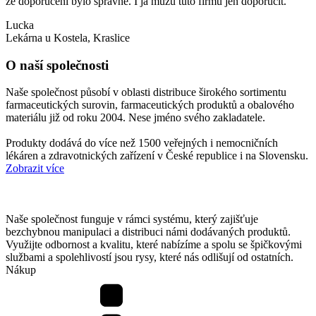
že doporučení bylo správné. I já můžu tuto firmu jen doporučit.
Lucka
Lekárna u Kostela, Kraslice
O naší společnosti
Naše společnost působí v oblasti distribuce širokého sortimentu
farmaceutických surovin, farmaceutických produktů a obalového
materiálu již od roku 2004. Nese jméno svého zakladatele.
Produkty dodává do více než 1500 veřejných i nemocničních
lékáren a zdravotnických zařízení v České republice i na Slovensku.
Zobrazit více
Naše společnost funguje v rámci systému, který zajišťuje
bezchybnou manipulaci a distribuci námi dodávaných produktů.
Využijte odbornost a kvalitu, které nabízíme a spolu se špičkovými
službami a spolehlivostí jsou rysy, které nás odlišují od ostatních.
Nákup