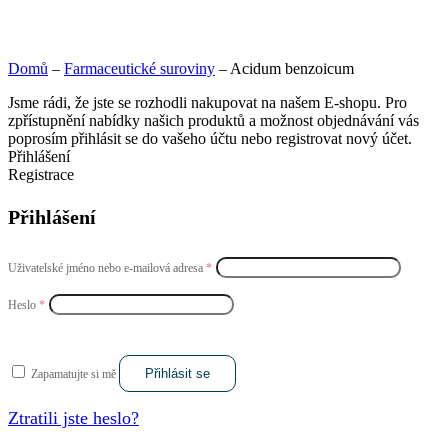
Domů
–
Farmaceutické suroviny
–
Acidum benzoicum
Jsme rádi, že jste se rozhodli nakupovat na našem E-shopu. Pro
zpřístupnění nabídky našich produktů a možnost objednávání vás
poprosím přihlásit se do vašeho účtu nebo registrovat nový účet.
Přihlášení
Registrace
Přihlášení
Uživatelské jméno nebo e-mailová adresa
*
Heslo
*
Přihlásit se
Zapamatujte si mě
Ztratili jste heslo?