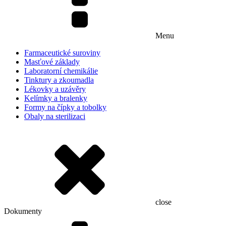
Menu
Farmaceutické suroviny
Masťové základy
Laboratorní chemikálie
Tinktury a zkoumadla
Lékovky a uzávěry
Kelímky a bralenky
Formy na čípky a tobolky
Obaly na sterilizaci
close
Dokumenty