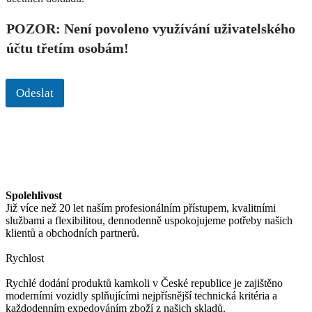
POZOR: Není povoleno využívání uživatelského
účtu třetím osobám!
Odeslat
Spolehlivost
Již více než 20 let naším profesionálním přístupem, kvalitními
službami a flexibilitou, dennodenně uspokojujeme potřeby našich
klientů a obchodních partnerů.
Rychlost
Rychlé dodání produktů kamkoli v České republice je zajištěno
moderními vozidly splňujícími nejpřísnější technická kritéria a
každodenním expedováním zboží z našich skladů.