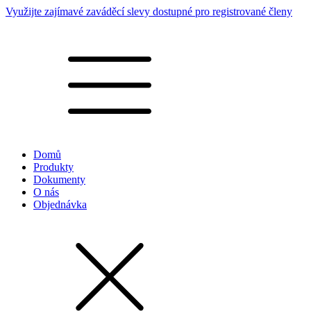
Využijte zajímavé zaváděcí slevy dostupné pro registrované členy
Domů
Produkty
Dokumenty
O nás
Objednávka