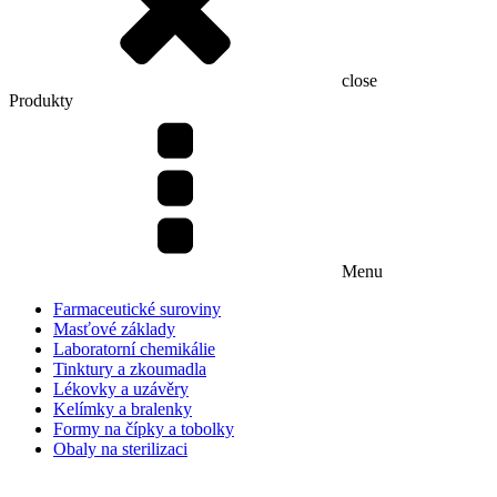
close
Produkty
Menu
Farmaceutické suroviny
Masťové základy
Laboratorní chemikálie
Tinktury a zkoumadla
Lékovky a uzávěry
Kelímky a bralenky
Formy na čípky a tobolky
Obaly na sterilizaci