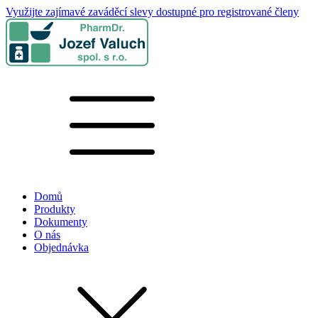
Využijte zajímavé zaváděcí slevy dostupné pro registrované členy
Domů
Produkty
Dokumenty
O nás
Objednávka