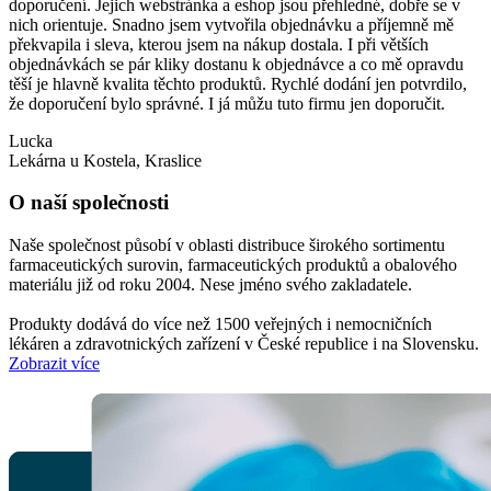
doporučení. Jejich webstránka a eshop jsou přehledné, dobře se v
o
nich orientuje. Snadno jsem vytvořila objednávku a příjemně mě
P
překvapila i sleva, kterou jsem na nákup dostala. I při větších
l
objednávkách se pár kliky dostanu k objednávce a co mě opravdu
těší je hlavně kvalita těchto produktů. Rychlé dodání jen potvrdilo,
že doporučení bylo správné. I já můžu tuto firmu jen doporučit.
Lucka
Lekárna u Kostela, Kraslice
O naší společnosti
Naše společnost působí v oblasti distribuce širokého sortimentu
farmaceutických surovin, farmaceutických produktů a obalového
materiálu již od roku 2004. Nese jméno svého zakladatele.
Produkty dodává do více než 1500 veřejných i nemocničních
lékáren a zdravotnických zařízení v České republice i na Slovensku.
Zobrazit více