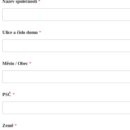
Název společnosti
*
Ulice a číslo domu
*
Město / Obec
*
PSČ
*
Země
*