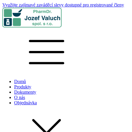
Využijte zajímavé zaváděcí slevy dostupné pro registrované členy
Domů
Produkty
Dokumenty
O nás
Objednávka