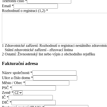
Telefonní číslo
*
Email
*
Rozhodnutí o registraci (1,2)
*
1 Zdravotnické zařízení: Rozhodnutí o registraci nestátního zdravotni
Státní zdravotnické zařízení - zřizovací listina
2 Ostatní: Živnostenský list nebo výpis z obchodního rejstříku
Fakturační adresa
Název společnosti
*
Ulice a číslo domu
*
Město / Obec
*
PSČ
*
Země
*
IČ
*
DIČ
*