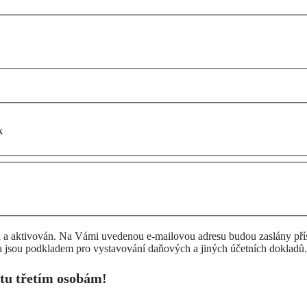
k
 a aktivován. Na Vámi uvedenou e-mailovou adresu budou zaslány příst
 jsou podkladem pro vystavování daňových a jiných účetních dokladů.
tu třetím osobám!