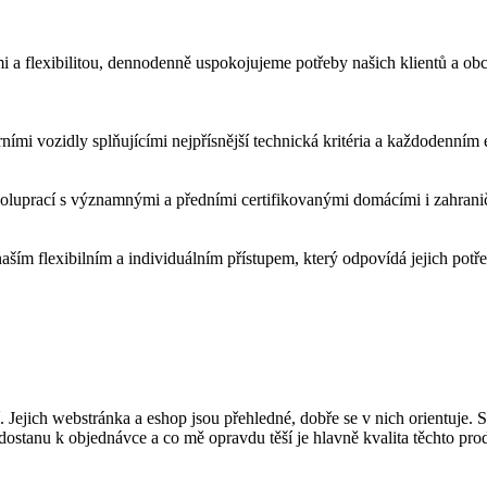
mi a flexibilitou, dennodenně uspokojujeme potřeby našich klientů a ob
ími vozidly splňujícími nejpřísnější technická kritéria a každodenním
poluprací s významnými a předními certifikovanými domácími i zahranič
aším flexibilním a individuálním přístupem, který odpovídá jejich potř
. Jejich webstránka a eshop jsou přehledné, dobře se v nich orientuje. 
 dostanu k objednávce a co mě opravdu těší je hlavně kvalita těchto pro