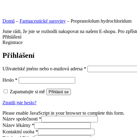
Domů
–
Farmaceutické suroviny
–
Propranololum hydrochloridum
Jsme rádi, že jste se rozhodli nakupovat na našem E-shopu. Pro zpřís
Přihlášení
Registrace
Přihlášení
Uživatelské jméno nebo e-mailová adresa
*
Heslo
*
Zapamatujte si mě
Přihlásit se
Ztratili jste heslo?
Please enable JavaScript in your browser to complete this form.
Název společnosti
*
Název lékárny
*
Kontaktní osoba
*