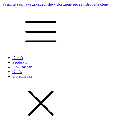
Využijte zajímavé zaváděcí slevy dostupné pro registrované členy
Domů
Produkty
Dokumenty
O nás
Objednávka