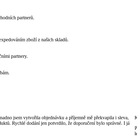
chodních partnerů.
 expedováním zboží z našich skladů.
ními partnery.
ebám.
Snadno jsem vytvořila objednávku a příjemně mě překvapila i sleva,
K
duktů. Rychlé dodání jen potvrdilo, že doporučení bylo správné. I já
P
l