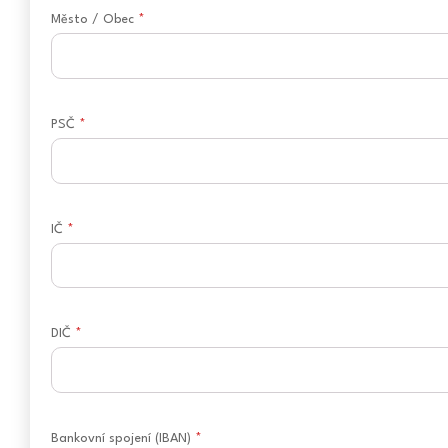
Město / Obec
*
PSČ
*
IČ
*
DIČ
*
Bankovní spojení (IBAN)
*