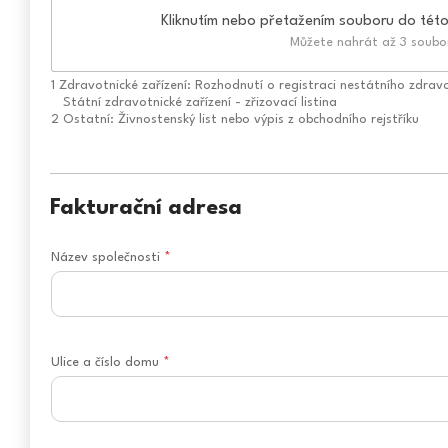
Kliknutím nebo přetažením souboru do této 
Můžete nahrát až 3 soubo
1 Zdravotnické zařízení: Rozhodnutí o registraci nestátního zdravo
Státní zdravotnické zařízení - zřizovací listina
2 Ostatní: Živnostenský list nebo výpis z obchodního rejstříku
Fakturační adresa
Název společnosti
*
Ulice a číslo domu
*