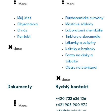
Menu
Menu
Můj účet
Farmaceutické suroviny
Objednávka
Masťové základy
O nás
Laboratorní chemikálie
Kontakt
Tinktury a zkoumadla
Lékovky a uzávěry
close
Kelímky a bralenky
Formy na čípky a
tobolky
Obaly na sterilizaci
close
Dokumenty
Rychlý kontakt
+420 733 636 136
+421 908 900 972
Menu