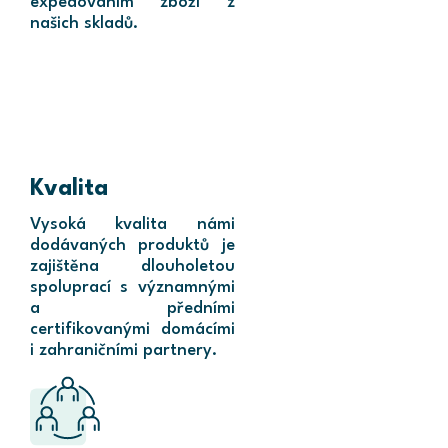
expedováním zboží z
našich skladů.
Kvalita
Vysoká kvalita námi
dodávaných produktů je
zajištěna dlouholetou
spoluprací s významnými
a předními
certifikovanými domácími
i zahraničními partnery.