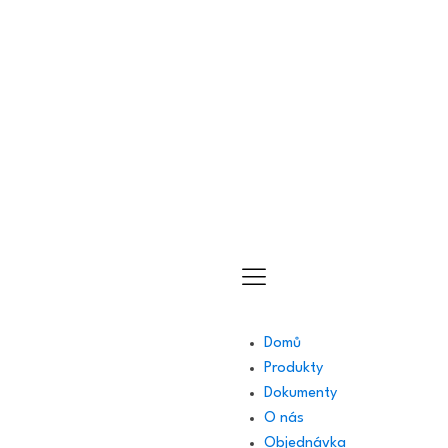
Využijte zajímavé zaváděcí slevy dostupné pro registrované
členy
Domů
Produkty
Dokumenty
O nás
Objednávka